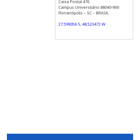
Caixa Postal 476
Campus Universitário 88040-900
Florianópolis – SC – BRASIL
27.599056 S, 48.523472 W