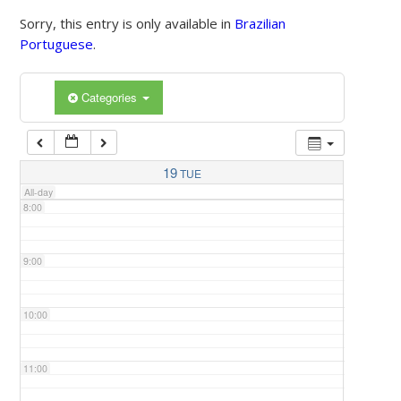
Sorry, this entry is only available in
Brazilian
Portuguese
.
5:00
Categories
6:00
7:00
19
TUE
All-day
8:00
9:00
10:00
11:00