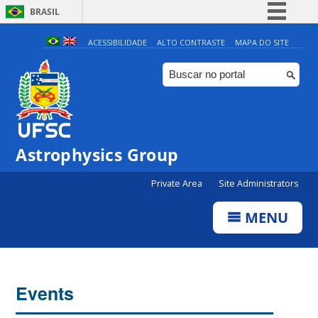
BRASIL
Simplifique!
ACESSIBILIDADE
ALTO CONTRASTE
MAPA DO SITE
Comunica BR
Participe
Acesso à informação
Legislação
0:00
Astrophysics Group
Canais
Private Area
Site Administrators
1:00
MENU
2:00
3:00
Events
4:00