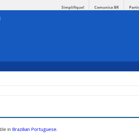
Simplifique!
Comunica BR
Parti
able in
Brazilian Portuguese
.