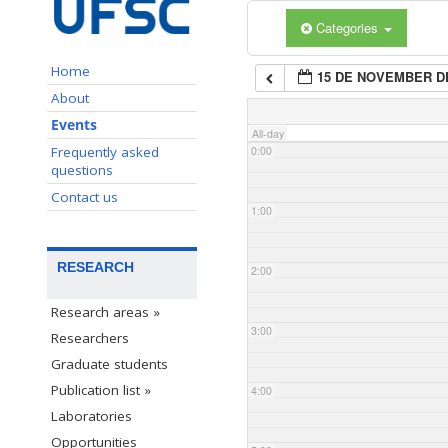
Categories
Home
15 DE NOVEMBER DE
About
Events
All-day
Frequently asked
0:00
questions
Contact us
1:00
RESEARCH
2:00
Research areas »
3:00
Researchers
Graduate students
Publication list »
4:00
Laboratories
Opportunities