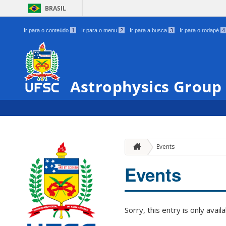
BRASIL
Ir para o conteúdo
1
Ir para o menu
2
Ir para a busca
3
Ir para o rodapé
4
Astrophysics Group
Events
Events
Sorry, this entry is only avail