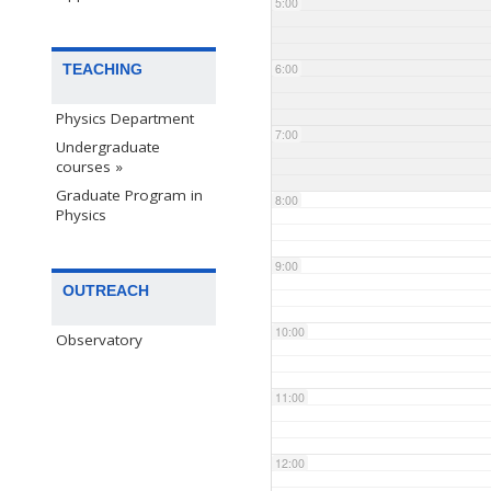
5:00
TEACHING
6:00
Physics Department
7:00
Undergraduate
courses »
Graduate Program in
8:00
Physics
9:00
OUTREACH
10:00
Observatory
11:00
12:00