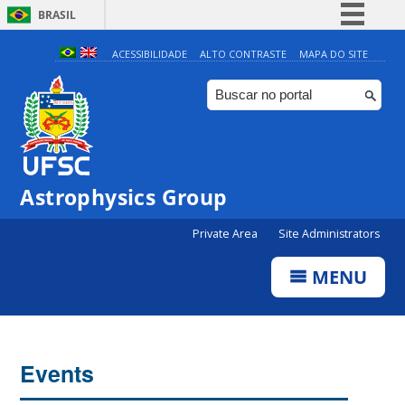
BRASIL
Simplifique!
ACESSIBILIDADE
ALTO CONTRASTE
MAPA DO SITE
Comunica BR
Participe
Acesso à informação
Legislação
Astrophysics Group
Canais
Private Area
Site Administrators
MENU
Events