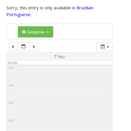
Sorry, this entry is only available in
Brazilian
Portuguese
.
Categories
7
THU
All-day
0:00
1:00
2:00
3:00