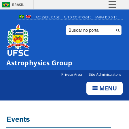
BRASIL
Simplifique!
ACESSIBILIDADE
ALTO CONTRASTE
MAPA DO SITE
Comunica BR
Participe
Acesso à informação
Legislação
0:00
Astrophysics Group
Canais
Private Area
Site Administrators
1:00
MENU
2:00
3:00
Events
4:00