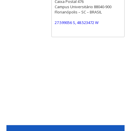
Caixa Postal 476
Campus Universitário 88040-900
Florianópolis – SC – BRASIL
27.599056 S, 48.523472 W