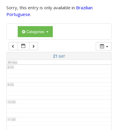
Sorry, this entry is only available in
Brazilian
Portuguese
.
5:00
Categories
6:00
7:00
21
SAT
All-day
8:00
9:00
10:00
11:00