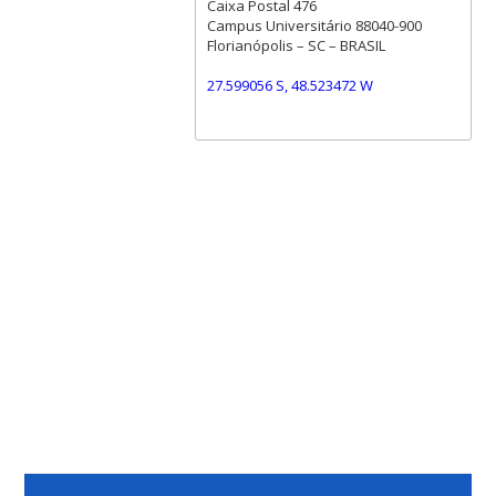
Caixa Postal 476
Campus Universitário 88040-900
Florianópolis – SC – BRASIL
27.599056 S, 48.523472 W