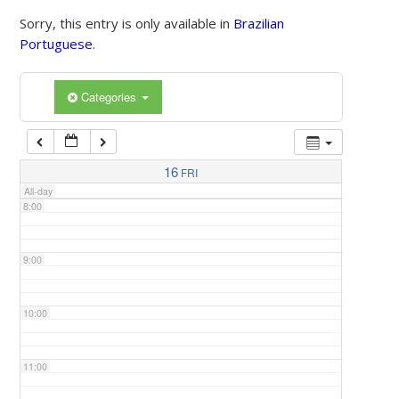
Sorry, this entry is only available in
Brazilian
Portuguese
.
5:00
Categories
6:00
7:00
16
FRI
All-day
8:00
9:00
10:00
11:00