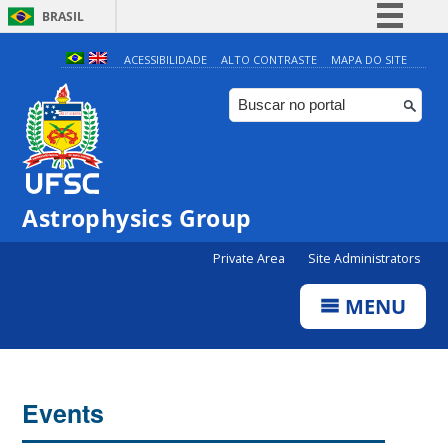
BRASIL
Simplifique!
ACESSIBILIDADE
ALTO CONTRASTE
MAPA DO SITE
Comunica BR
Participe
Acesso à informação
Legislação
0:00
Astrophysics Group
Canais
Private Area
Site Administrators
1:00
MENU
2:00
3:00
Events
4:00