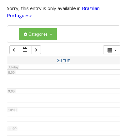
Sorry, this entry is only available in
Brazilian
Portuguese
.
5:00
Categories
6:00
7:00
30
TUE
All-day
8:00
9:00
10:00
11:00