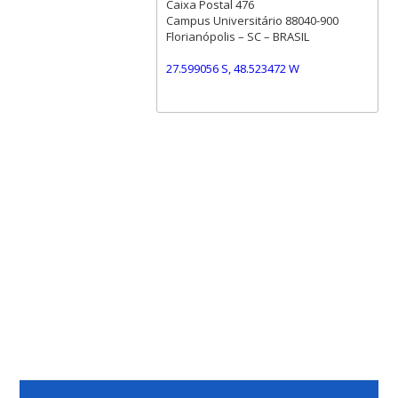
Caixa Postal 476
Campus Universitário 88040-900
Florianópolis – SC – BRASIL
27.599056 S, 48.523472 W