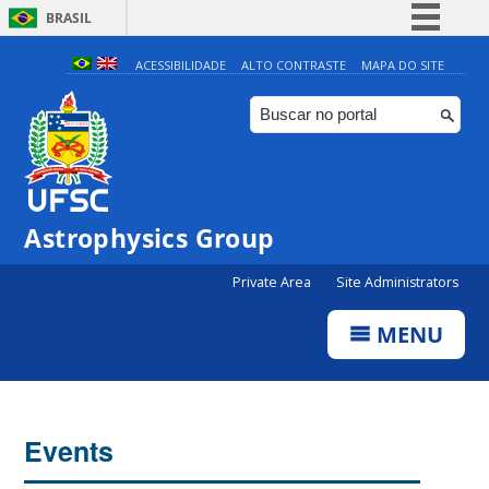
BRASIL
Simplifique!
ACESSIBILIDADE
ALTO CONTRASTE
MAPA DO SITE
Comunica BR
Participe
Acesso à informação
Legislação
0:00
Astrophysics Group
Canais
Private Area
Site Administrators
1:00
MENU
2:00
3:00
Events
4:00