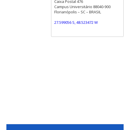
Caixa Postal 476
Campus Universitário 88040-900
Florianópolis – SC – BRASIL
27.599056 S, 48.523472 W