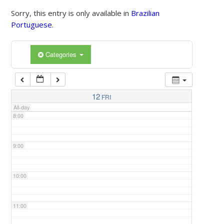
Sorry, this entry is only available in
Brazilian
Portuguese
.
5:00
Categories
6:00
7:00
12
FRI
All-day
8:00
9:00
10:00
11:00