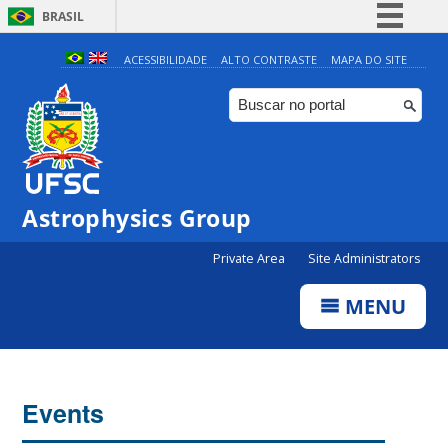
BRASIL
Simplifique!
ACESSIBILIDADE
ALTO CONTRASTE
MAPA DO SITE
Comunica BR
Participe
Acesso à informação
Legislação
0:00
Astrophysics Group
Canais
Private Area
Site Administrators
1:00
MENU
2:00
3:00
Events
4:00