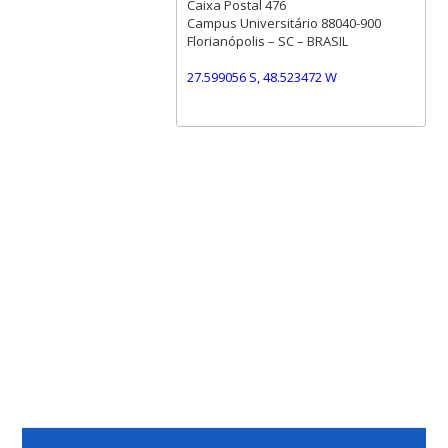
Caixa Postal 476
Campus Universitário 88040-900
Florianópolis – SC – BRASIL
27.599056 S, 48.523472 W