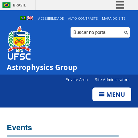
BRASIL
Simplifique!
ACESSIBILIDADE
ALTO CONTRASTE
MAPA DO SITE
Comunica BR
Participe
Acesso à informação
Legislação
0:00
Astrophysics Group
Canais
Private Area
Site Administrators
1:00
MENU
2:00
3:00
Events
4:00