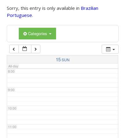
Sorry, this entry is only available in
Brazilian
Portuguese
.
5:00
Categories
6:00
7:00
15
SUN
All-day
8:00
9:00
10:00
11:00