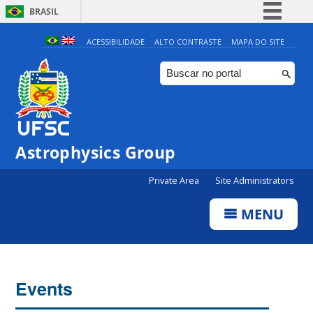
BRASIL
Simplifique!
ACESSIBILIDADE
ALTO CONTRASTE
MAPA DO SITE
Comunica BR
Participe
Acesso à informação
Legislação
Astrophysics Group
Canais
Private Area
Site Administrators
MENU
Events