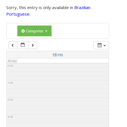
Sorry, this entry is only available in
Brazilian
Portuguese
.
Categories
18
FRI
All-day
0:00
1:00
2:00
3:00