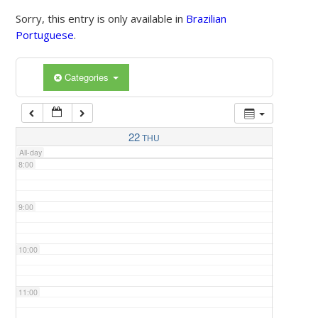
Sorry, this entry is only available in
Brazilian
Portuguese
.
5:00
Categories
6:00
7:00
22
THU
All-day
8:00
9:00
10:00
11:00