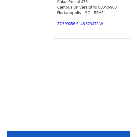
Caixa Postal 476
Campus Universitário 88040-900
Florianópolis – SC – BRASIL
27.599056 S, 48.523472 W