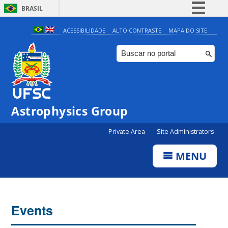
BRASIL
Simplifique!
ACESSIBILIDADE
ALTO CONTRASTE
MAPA DO SITE
Comunica BR
Participe
Acesso à informação
Legislação
0:00
Astrophysics Group
Canais
Private Area
Site Administrators
1:00
MENU
2:00
3:00
Events
4:00