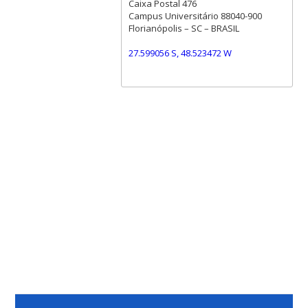
Caixa Postal 476
Campus Universitário 88040-900
Florianópolis – SC – BRASIL
27.599056 S, 48.523472 W