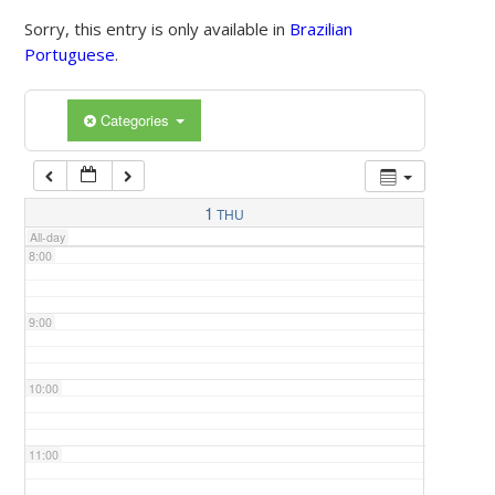
Sorry, this entry is only available in
Brazilian
Portuguese
.
5:00
Categories
6:00
7:00
1
THU
All-day
8:00
9:00
10:00
11:00