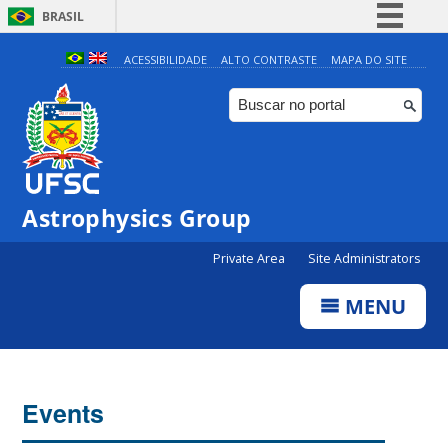
BRASIL
Simplifique!
ACESSIBILIDADE
ALTO CONTRASTE
MAPA DO SITE
Comunica BR
Participe
Acesso à informação
Legislação
0:00
Astrophysics Group
Canais
Private Area
Site Administrators
1:00
MENU
2:00
3:00
Events
4:00