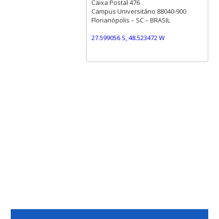
Caixa Postal 476
Campus Universitário 88040-900
Florianópolis – SC – BRASIL
27.599056 S, 48.523472 W