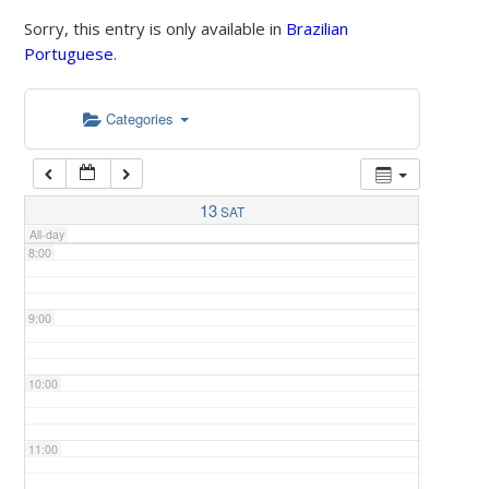
Sorry, this entry is only available in
Brazilian
Portuguese
.
5:00
Categories
6:00
7:00
13
SAT
All-day
8:00
9:00
10:00
11:00