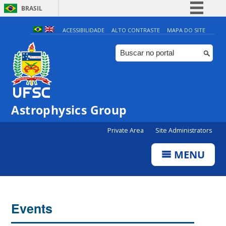
BRASIL
Simplifique!
ACESSIBILIDADE
ALTO CONTRASTE
MAPA DO SITE
Comunica BR
Participe
Acesso à informação
Legislação
0:00
Astrophysics Group
Canais
Private Area
Site Administrators
1:00
MENU
2:00
3:00
Events
4:00