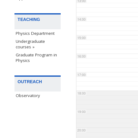
13:00
TEACHING
14:00
Physics Department
15:00
Undergraduate
courses »
Graduate Program in
16:00
Physics
17:00
OUTREACH
18:00
Observatory
19:00
20:00