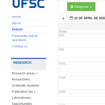
Categories
6:00
Home
22 DE APRIL DE 202
7:00
About
Events
All-day
Frequently asked
8:00
questions
Contact us
9:00
RESEARCH
10:00
Research areas »
11:00
Researchers
Graduate students
Publication list »
12:00
Laboratories
Opportunities