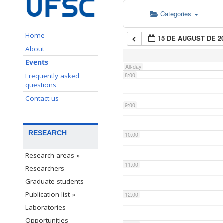
Categories
6:00
Home
15 DE AUGUST DE 2
7:00
About
Events
All-day
Frequently asked
8:00
questions
Contact us
9:00
RESEARCH
10:00
Research areas »
11:00
Researchers
Graduate students
Publication list »
12:00
Laboratories
Opportunities