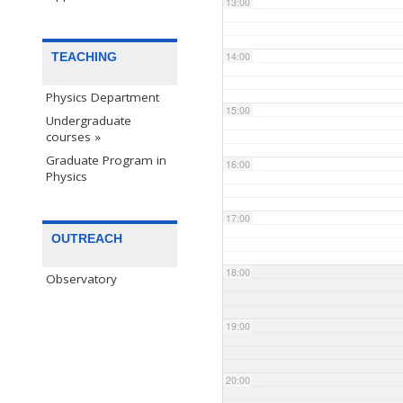
13:00
TEACHING
14:00
Physics Department
15:00
Undergraduate
courses »
Graduate Program in
16:00
Physics
17:00
OUTREACH
18:00
Observatory
19:00
20:00