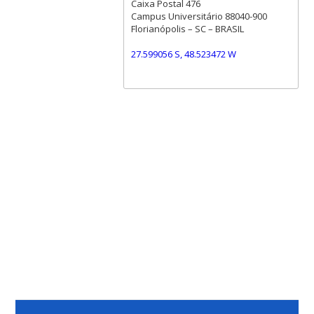
Caixa Postal 476
Campus Universitário 88040-900
Florianópolis – SC – BRASIL
27.599056 S, 48.523472 W