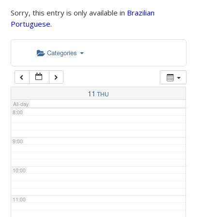
Sorry, this entry is only available in
Brazilian
Portuguese
.
5:00
Categories
6:00
7:00
11
THU
All-day
8:00
9:00
10:00
11:00