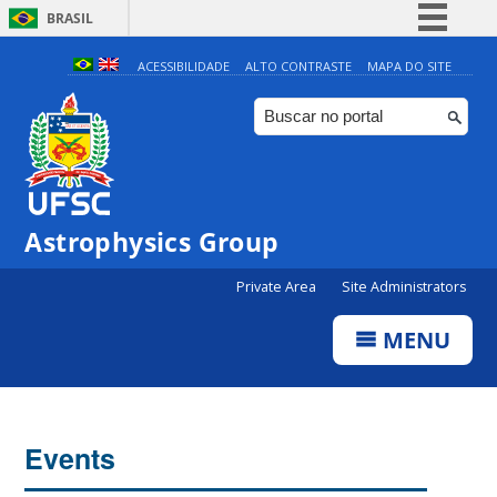
BRASIL
Simplifique!
ACESSIBILIDADE
ALTO CONTRASTE
MAPA DO SITE
Comunica BR
Participe
Acesso à informação
Legislação
0:00
Astrophysics Group
Canais
Private Area
Site Administrators
1:00
MENU
2:00
3:00
Events
4:00