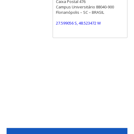
Caixa Postal 476
Campus Universitário 88040-900
Florianópolis – SC – BRASIL
27.599056 S, 48.523472 W