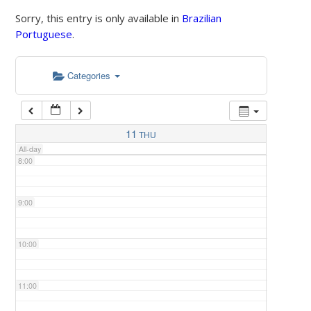
Sorry, this entry is only available in
Brazilian
Portuguese
.
5:00
Categories
6:00
7:00
11
THU
All-day
8:00
9:00
10:00
11:00