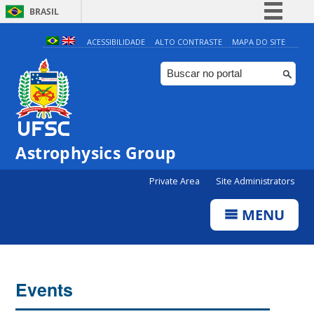
BRASIL
Simplifique!
ACESSIBILIDADE
ALTO CONTRASTE
MAPA DO SITE
Comunica BR
Participe
Acesso à informação
Legislação
0:00
Astrophysics Group
Canais
Private Area
Site Administrators
1:00
MENU
2:00
3:00
Events
4:00