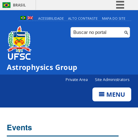
BRASIL
Simplifique!
ACESSIBILIDADE
ALTO CONTRASTE
MAPA DO SITE
Comunica BR
Participe
Acesso à informação
Legislação
0:00
Astrophysics Group
Canais
Private Area
Site Administrators
1:00
MENU
2:00
3:00
Events
4:00