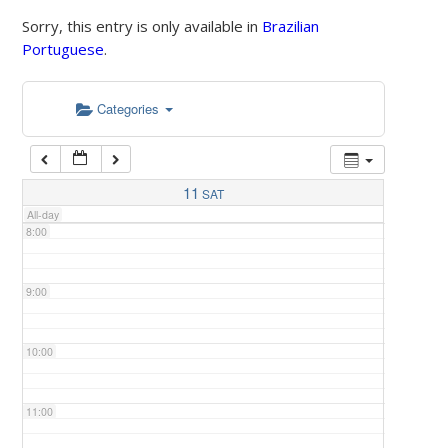
Sorry, this entry is only available in
Brazilian
Portuguese
.
5:00
Categories
6:00
7:00
11
SAT
All-day
8:00
9:00
10:00
11:00