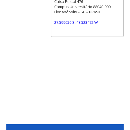
Caixa Postal 476
Campus Universitário 88040-900
Florianópolis – SC – BRASIL
27.599056 S, 48.523472 W