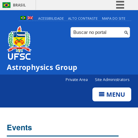
BRASIL
Simplifique!
ACESSIBILIDADE
ALTO CONTRASTE
MAPA DO SITE
Comunica BR
Participe
Acesso à informação
Legislação
Astrophysics Group
Canais
Private Area
Site Administrators
MENU
Events