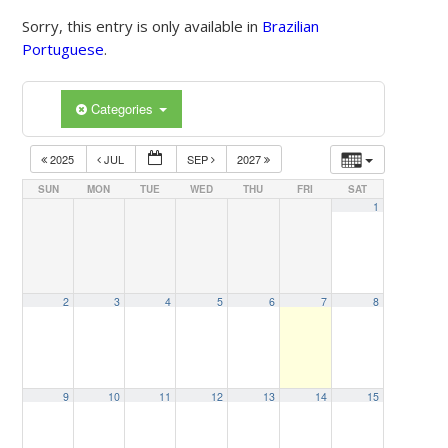
Sorry, this entry is only available in
Brazilian
Portuguese
.
Categories
2025
JUL
SEP
2027
SUN
MON
TUE
WED
THU
FRI
SAT
1
2
3
4
5
6
7
8
9
10
11
12
13
14
15