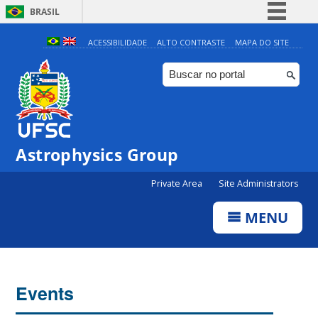
BRASIL
Simplifique!
ACESSIBILIDADE
ALTO CONTRASTE
MAPA DO SITE
Comunica BR
Participe
Acesso à informação
Legislação
Astrophysics Group
Canais
Private Area
Site Administrators
MENU
Events