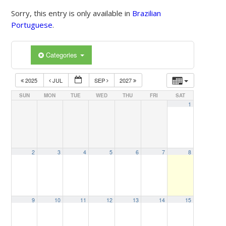
Sorry, this entry is only available in
Brazilian
Portuguese
.
Categories
2025
JUL
SEP
2027
SUN
MON
TUE
WED
THU
FRI
SAT
1
2
3
4
5
6
7
8
9
10
11
12
13
14
15