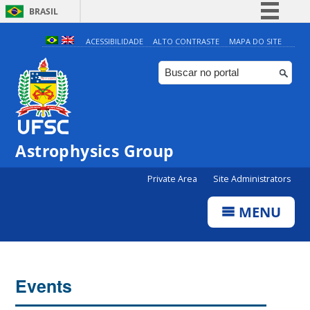
BRASIL
Simplifique!
ACESSIBILIDADE
ALTO CONTRASTE
MAPA DO SITE
Comunica BR
Participe
Acesso à informação
Legislação
Astrophysics Group
Canais
Private Area
Site Administrators
MENU
Events