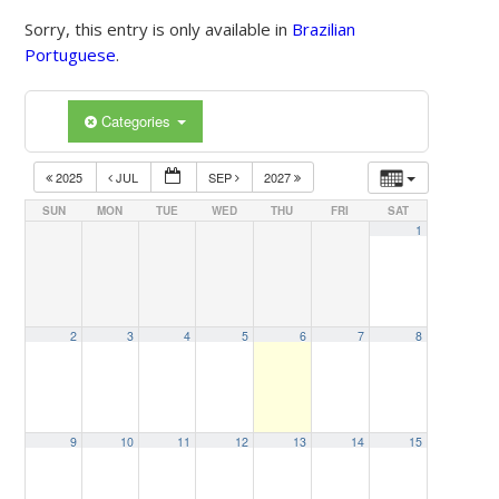
Sorry, this entry is only available in
Brazilian
Portuguese
.
Categories
2025
JUL
SEP
2027
SUN
MON
TUE
WED
THU
FRI
SAT
1
2
3
4
5
6
7
8
9
10
11
12
13
14
15