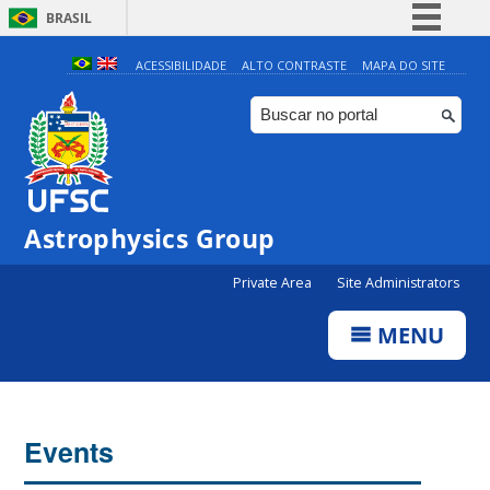
BRASIL
Simplifique!
ACESSIBILIDADE
ALTO CONTRASTE
MAPA DO SITE
Comunica BR
Participe
Acesso à informação
Legislação
Astrophysics Group
Canais
Private Area
Site Administrators
MENU
Events