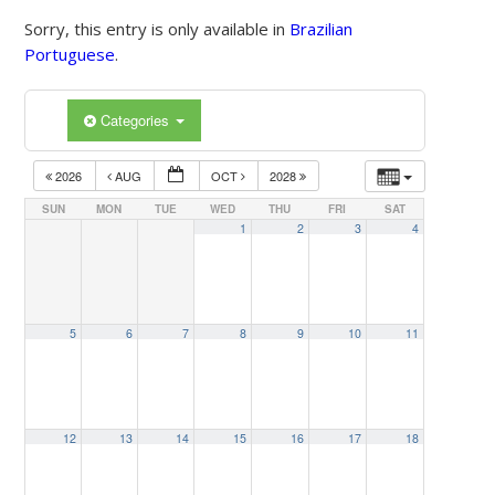
Sorry, this entry is only available in
Brazilian
Portuguese
.
Categories
2026
AUG
OCT
2028
SUN
MON
TUE
WED
THU
FRI
SAT
1
2
3
4
5
6
7
8
9
10
11
12
13
14
15
16
17
18