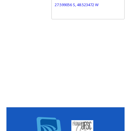
27.599056 S, 48.523472 W