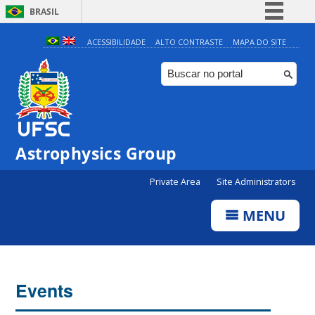
BRASIL
Simplifique!
ACESSIBILIDADE
ALTO CONTRASTE
MAPA DO SITE
Comunica BR
Participe
Acesso à informação
Legislação
Astrophysics Group
Canais
Private Area
Site Administrators
MENU
Events