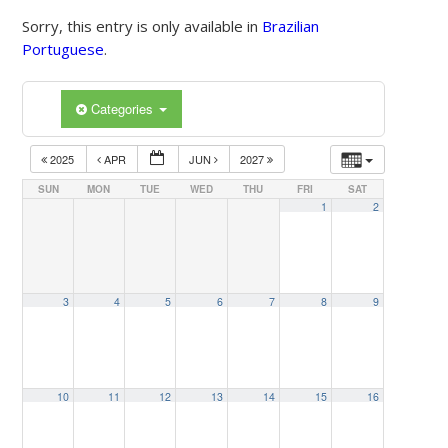
Sorry, this entry is only available in
Brazilian
Portuguese
.
Categories
2025
APR
JUN
2027
SUN
MON
TUE
WED
THU
FRI
SAT
1
2
3
4
5
6
7
8
9
10
11
12
13
14
15
16