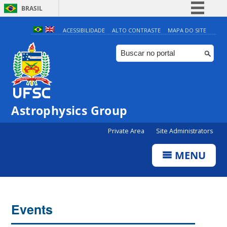
BRASIL
Simplifique!
ACESSIBILIDADE
ALTO CONTRASTE
MAPA DO SITE
Comunica BR
Participe
Acesso à informação
Legislação
Astrophysics Group
Canais
Private Area
Site Administrators
MENU
Events