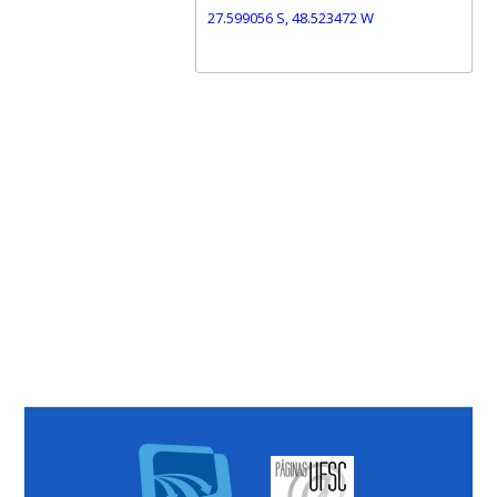
27.599056 S, 48.523472 W