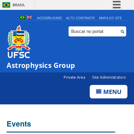
BRASIL
Simplifique!
ACESSIBILIDADE
ALTO CONTRASTE
MAPA DO SITE
Comunica BR
Participe
Acesso à informação
Legislação
Astrophysics Group
Canais
Private Area
Site Administrators
MENU
Events