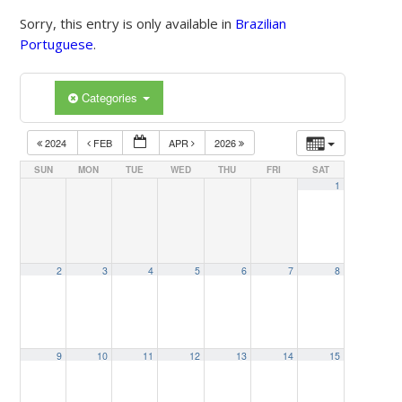
Sorry, this entry is only available in
Brazilian
Portuguese
.
Categories
2024
FEB
APR
2026
SUN
MON
TUE
WED
THU
FRI
SAT
1
2
3
4
5
6
7
8
9
10
11
12
13
14
15