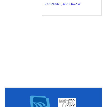
27.599056 S, 48.523472 W