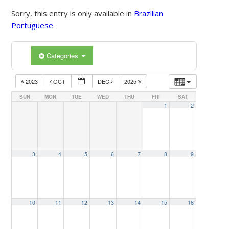
Sorry, this entry is only available in
Brazilian
Portuguese
.
Categories
2023
OCT
DEC
2025
SUN
MON
TUE
WED
THU
FRI
SAT
1
2
3
4
5
6
7
8
9
10
11
12
13
14
15
16