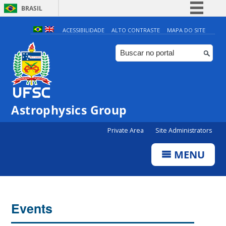
BRASIL
Simplifique!
ACESSIBILIDADE
ALTO CONTRASTE
MAPA DO SITE
Comunica BR
Participe
Acesso à informação
Legislação
Astrophysics Group
Canais
Private Area
Site Administrators
MENU
Events