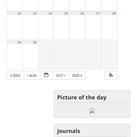
22
23
24
25
26
27
28
29
30
2023
AUG
OCT
2025
Picture of the day
Journals