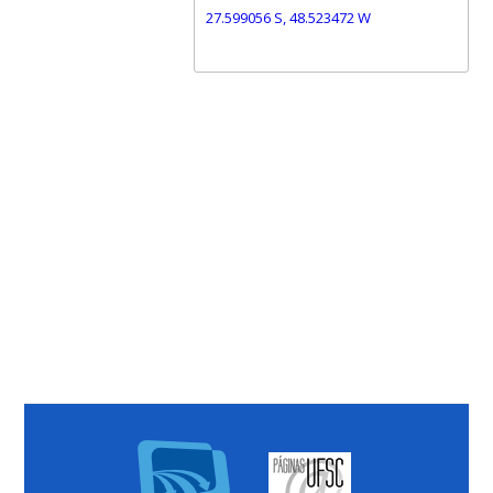
27.599056 S, 48.523472 W