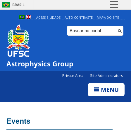
BRASIL
Simplifique!
ACESSIBILIDADE
ALTO CONTRASTE
MAPA DO SITE
Comunica BR
Participe
Acesso à informação
Legislação
Astrophysics Group
Canais
Private Area
Site Administrators
MENU
Events