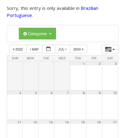
Sorry, this entry is only available in
Brazilian
Portuguese
.
Categories
2022
MAY
JUL
2024
SUN
MON
TUE
WED
THU
FRI
SAT
1
2
3
4
5
6
7
8
9
10
11
12
13
14
15
16
17