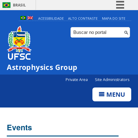
BRASIL
Simplifique!
ACESSIBILIDADE
ALTO CONTRASTE
MAPA DO SITE
Comunica BR
Participe
Acesso à informação
Legislação
Astrophysics Group
Canais
Private Area
Site Administrators
MENU
Events