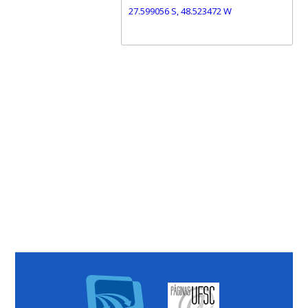
27.599056 S, 48.523472 W