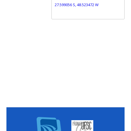
27.599056 S, 48.523472 W