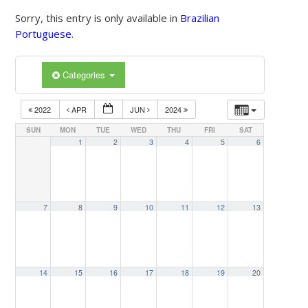
Sorry, this entry is only available in
Brazilian
Portuguese
.
Categories
2022
APR
JUN
2024
SUN
MON
TUE
WED
THU
FRI
SAT
1
2
3
4
5
6
7
8
9
10
11
12
13
14
15
16
17
18
19
20