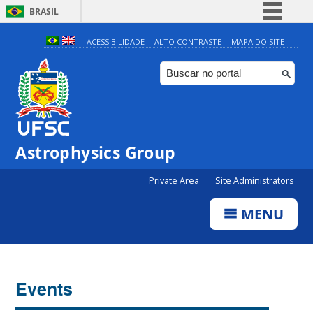
BRASIL
Simplifique!
ACESSIBILIDADE
ALTO CONTRASTE
MAPA DO SITE
Comunica BR
Participe
Acesso à informação
Legislação
Astrophysics Group
Canais
Private Area
Site Administrators
MENU
Events