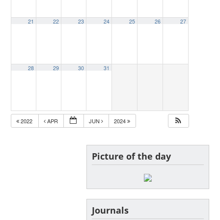
21
22
23
24
25
26
27
28
29
30
31
2022
APR
JUN
2024
Picture of the day
Journals