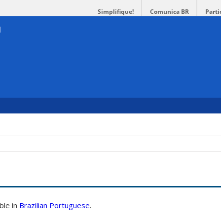
Simplifique!
Comunica BR
Parti
able in
Brazilian Portuguese
.