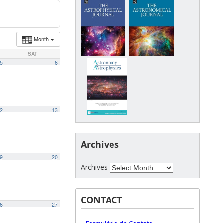
Month
SAT
5
6
2
13
Archives
9
20
Archives
CONTACT
6
27