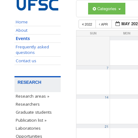
Categories
Home
MAY 202
2022
APR
About
SUN
MON
Events
Frequently asked
questions
Contact us
7
RESEARCH
Research areas »
14
Researchers
Graduate students
Publication list »
21
Laboratories
Opportunities