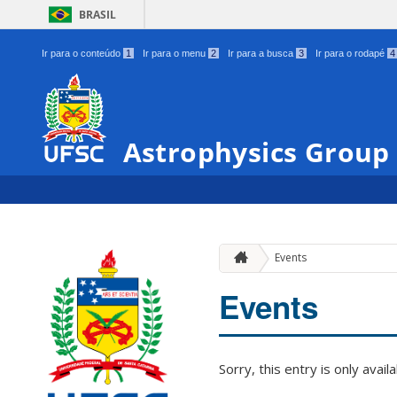
BRASIL
Ir para o conteúdo
1
Ir para o menu
2
Ir para a busca
3
Ir para o rodapé
4
Astrophysics Group
Events
Events
Sorry, this entry is only avail