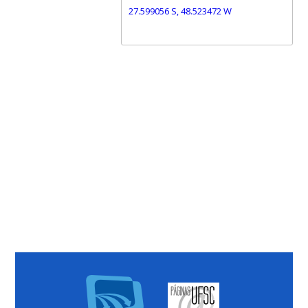
27.599056 S, 48.523472 W