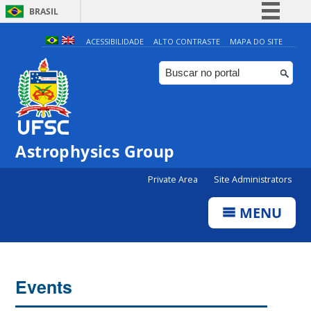
BRASIL
Simplifique!
ACESSIBILIDADE
ALTO CONTRASTE
MAPA DO SITE
Comunica BR
Participe
Acesso à informação
Legislação
Astrophysics Group
Canais
Private Area
Site Administrators
MENU
Events