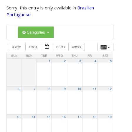
Sorry, this entry is only available in
Brazilian
Portuguese
.
Categories
2021
OCT
DEC
2023
SUN
MON
TUE
WED
THU
FRI
SAT
1
2
3
4
5
6
7
8
9
10
11
12
13
14
15
16
17
18
19