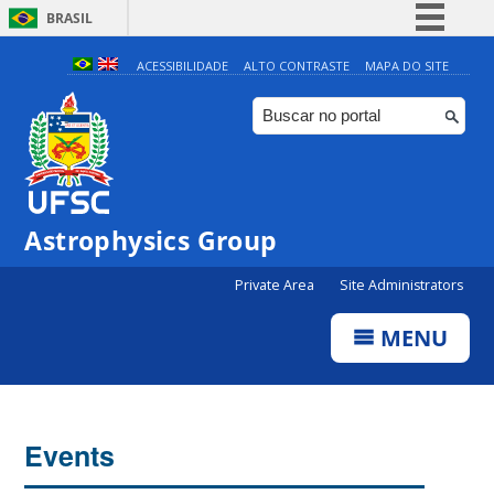
BRASIL
Simplifique!
ACESSIBILIDADE
ALTO CONTRASTE
MAPA DO SITE
Comunica BR
Participe
Acesso à informação
Legislação
Astrophysics Group
Canais
Private Area
Site Administrators
MENU
Events