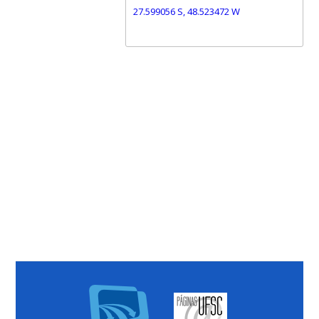
27.599056 S, 48.523472 W