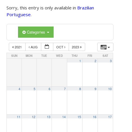
Sorry, this entry is only available in
Brazilian
Portuguese
.
Categories
2021
AUG
OCT
2023
SUN
MON
TUE
WED
THU
FRI
SAT
1
2
3
4
5
6
7
8
9
10
11
12
13
14
15
16
17