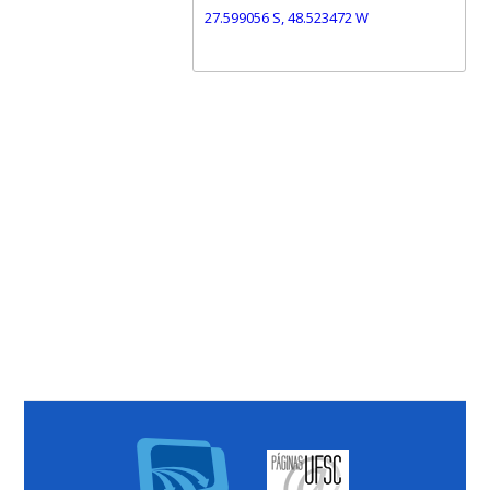
27.599056 S, 48.523472 W