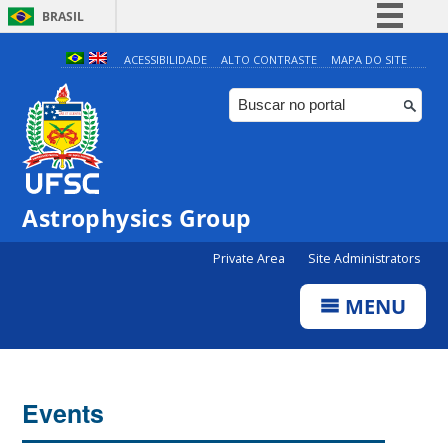
BRASIL
Simplifique!
ACESSIBILIDADE
ALTO CONTRASTE
MAPA DO SITE
Comunica BR
Participe
Acesso à informação
Legislação
Astrophysics Group
Canais
Private Area
Site Administrators
MENU
Events