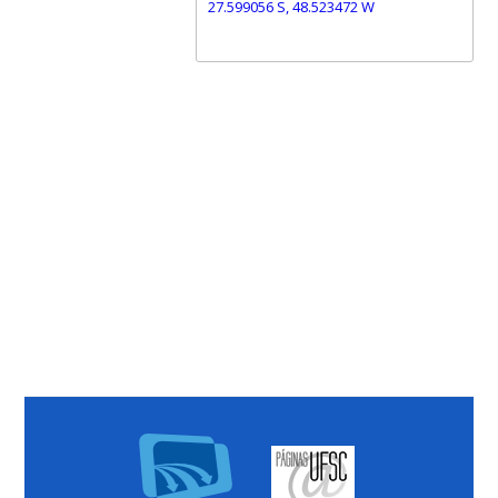
27.599056 S, 48.523472 W