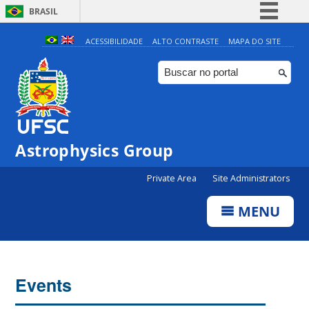
BRASIL
Simplifique!
ACESSIBILIDADE
ALTO CONTRASTE
MAPA DO SITE
Comunica BR
Participe
Acesso à informação
Legislação
Astrophysics Group
Canais
Private Area
Site Administrators
MENU
Events