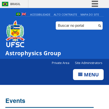
BRASIL
Simplifique!
ACESSIBILIDADE
ALTO CONTRASTE
MAPA DO SITE
Comunica BR
Participe
Acesso à informação
Legislação
Astrophysics Group
Canais
Private Area
Site Administrators
MENU
Events