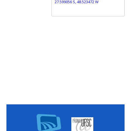
27.599056 S, 48.523472 W