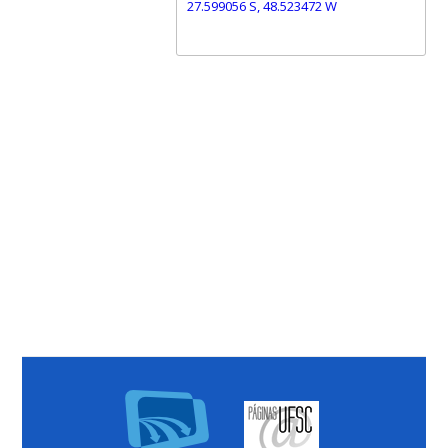
27.599056 S, 48.523472 W