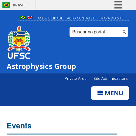
BRASIL
Simplifique!
ACESSIBILIDADE
ALTO CONTRASTE
MAPA DO SITE
Comunica BR
Participe
Acesso à informação
Legislação
Astrophysics Group
Canais
Private Area
Site Administrators
MENU
Events