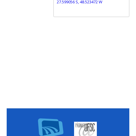
27.599056 S, 48.523472 W