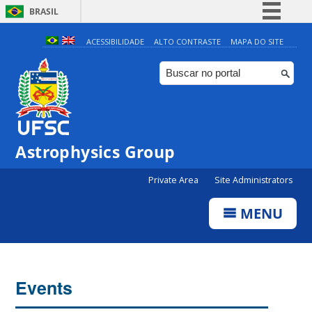
BRASIL
Simplifique!
ACESSIBILIDADE
ALTO CONTRASTE
MAPA DO SITE
Comunica BR
Participe
Acesso à informação
Legislação
Astrophysics Group
Canais
Private Area
Site Administrators
MENU
Events