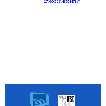
27.599056 S, 48.523472 W