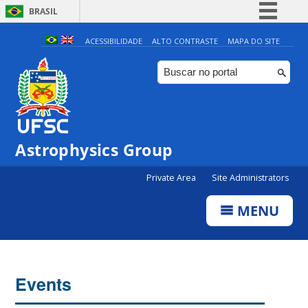
BRASIL
Simplifique!
ACESSIBILIDADE
ALTO CONTRASTE
MAPA DO SITE
Comunica BR
Participe
Acesso à informação
Legislação
Astrophysics Group
Canais
Private Area
Site Administrators
MENU
Events