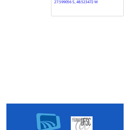
27.599056 S, 48.523472 W