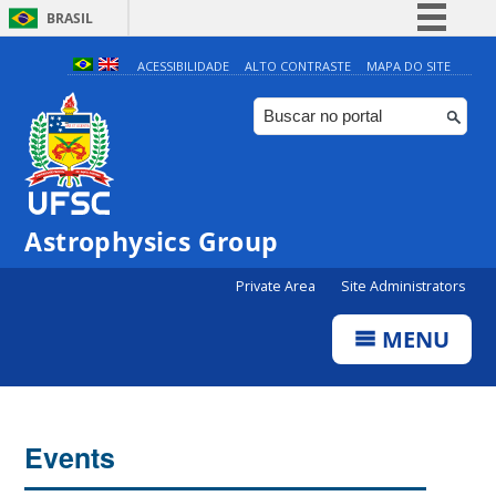
BRASIL
Simplifique!
ACESSIBILIDADE
ALTO CONTRASTE
MAPA DO SITE
Comunica BR
Participe
Acesso à informação
Legislação
Astrophysics Group
Canais
Private Area
Site Administrators
MENU
Events