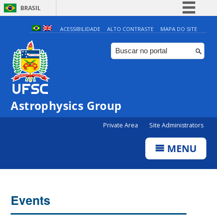
BRASIL
Simplifique!
ACESSIBILIDADE
ALTO CONTRASTE
MAPA DO SITE
Comunica BR
Participe
Acesso à informação
Legislação
Astrophysics Group
Canais
Private Area
Site Administrators
MENU
Events