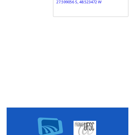
27.599056 S, 48.523472 W