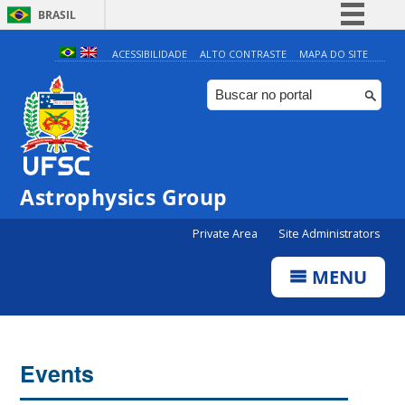
BRASIL
Simplifique!
ACESSIBILIDADE
ALTO CONTRASTE
MAPA DO SITE
Comunica BR
Participe
Acesso à informação
Legislação
Astrophysics Group
Canais
Private Area
Site Administrators
MENU
Events