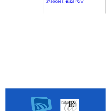
27.599056 S, 48.523472 W