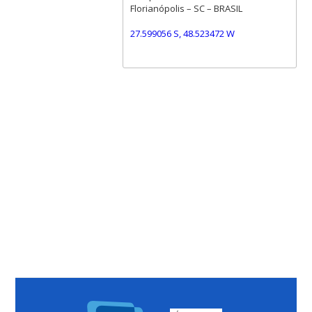
Florianópolis – SC – BRASIL
27.599056 S, 48.523472 W