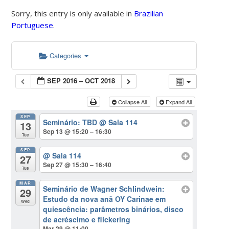
Sorry, this entry is only available in
Brazilian
Portuguese
.
Categories
SEP 2016 – OCT 2018
Collapse All
Expand All
SEP
Seminário: TBD
@ Sala 114
13
Sep 13 @ 15:20 – 16:30
Tue
SEP
@ Sala 114
27
Sep 27 @ 15:30 – 16:40
Tue
MAR
Seminário de Wagner Schlindwein:
29
Estudo da nova anã OY Carinae em
Wed
quiescência: parâmetros binários, disco
de acréscimo e flickering
Mar 29 @ 11:00