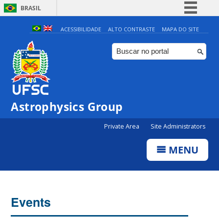
BRASIL
Simplifique!
ACESSIBILIDADE
ALTO CONTRASTE
MAPA DO SITE
Comunica BR
Participe
Acesso à informação
Legislação
Astrophysics Group
Canais
Private Area
Site Administrators
MENU
Events