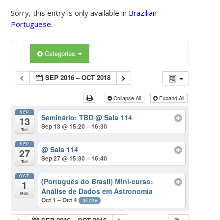
Sorry, this entry is only available in
Brazilian
Portuguese
.
Categories
SEP 2016 – OCT 2018
Collapse All
Expand All
SEP
Seminário: TBD
@ Sala 114
13
Sep 13 @ 15:20 – 16:30
Tue
SEP
@ Sala 114
27
Sep 27 @ 15:30 – 16:40
Tue
OCT
(Português do Brasil) Mini-curso:
1
Análise de Dados em Astronomia
Mon
Oct 1 – Oct 4
all-day