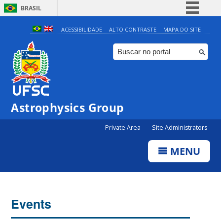
BRASIL
Simplifique!
ACESSIBILIDADE
ALTO CONTRASTE
MAPA DO SITE
Comunica BR
Participe
Acesso à informação
Legislação
Astrophysics Group
Canais
Private Area
Site Administrators
MENU
Events