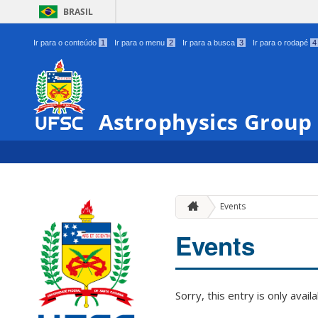
BRASIL
Ir para o conteúdo
1
Ir para o menu
2
Ir para a busca
3
Ir para o rodapé
4
Astrophysics Group
Events
Events
Sorry, this entry is only avail