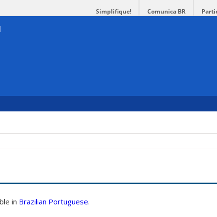
Simplifique!
Comunica BR
Parti
able in
Brazilian Portuguese
.