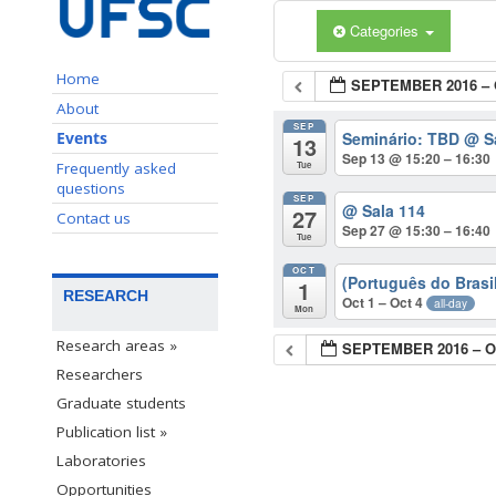
Categories
Home
SEPTEMBER 2016 –
About
SEP
Seminário: TBD
@ S
Events
13
Sep 13 @ 15:20 – 16:30
Frequently asked
Tue
questions
SEP
@ Sala 114
27
Contact us
Sep 27 @ 15:30 – 16:40
Tue
OCT
(Português do Brasi
1
RESEARCH
Oct 1 – Oct 4
all-day
Mon
Research areas »
SEPTEMBER 2016 – 
Researchers
Graduate students
Publication list »
Laboratories
Opportunities