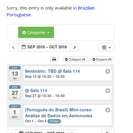
Sorry, this entry is only available in
Brazilian
Portuguese
.
Categories
SEP 2016 – OCT 2018
Collapse All
Expand All
SEP
Seminário: TBD
@ Sala 114
13
Sep 13 @ 15:20 – 16:30
Tue
SEP
@ Sala 114
27
Sep 27 @ 15:30 – 16:40
Tue
OCT
(Português do Brasil) Mini-curso:
1
Análise de Dados em Astronomia
Mon
Oct 1 – Oct 4
all-day