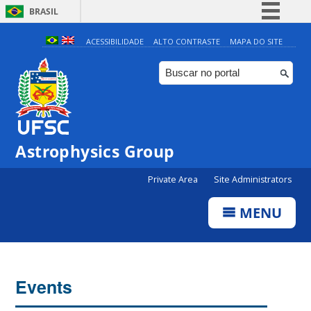
BRASIL
Simplifique!
ACESSIBILIDADE
ALTO CONTRASTE
MAPA DO SITE
Comunica BR
Participe
Acesso à informação
Legislação
Astrophysics Group
Canais
Private Area
Site Administrators
MENU
Events