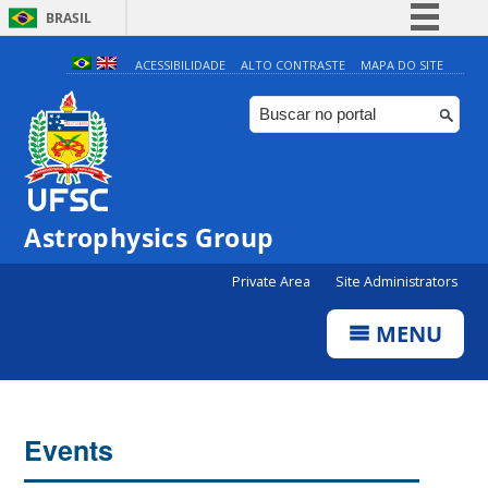
BRASIL
Simplifique!
ACESSIBILIDADE
ALTO CONTRASTE
MAPA DO SITE
Comunica BR
Participe
Acesso à informação
Legislação
Astrophysics Group
Canais
Private Area
Site Administrators
MENU
Events