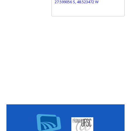
27.599056 S, 48.523472 W