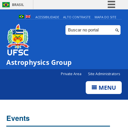
BRASIL
Simplifique!
ACESSIBILIDADE
ALTO CONTRASTE
MAPA DO SITE
Comunica BR
Participe
Acesso à informação
Legislação
Astrophysics Group
Canais
Private Area
Site Administrators
MENU
Events