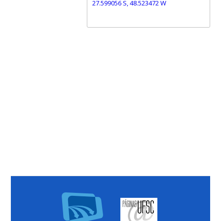
27.599056 S, 48.523472 W