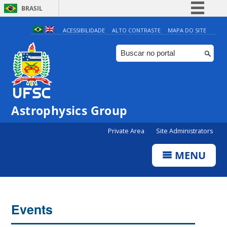
BRASIL
Simplifique!
ACESSIBILIDADE
ALTO CONTRASTE
MAPA DO SITE
Comunica BR
Participe
Acesso à informação
Legislação
Astrophysics Group
Canais
Private Area
Site Administrators
MENU
Events