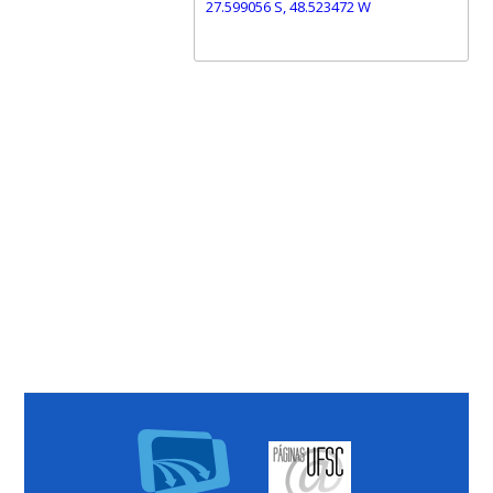
27.599056 S, 48.523472 W