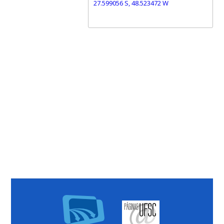
27.599056 S, 48.523472 W