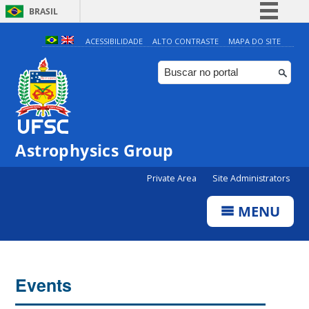
BRASIL
Simplifique!
ACESSIBILIDADE
ALTO CONTRASTE
MAPA DO SITE
Comunica BR
Participe
Acesso à informação
Legislação
Astrophysics Group
Canais
Private Area
Site Administrators
MENU
Events