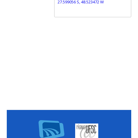
27.599056 S, 48.523472 W