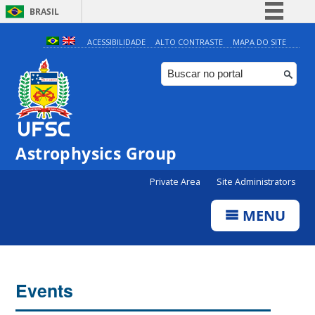
BRASIL
Simplifique!
ACESSIBILIDADE
ALTO CONTRASTE
MAPA DO SITE
Comunica BR
Participe
Acesso à informação
Legislação
Astrophysics Group
Canais
Private Area
Site Administrators
MENU
Events