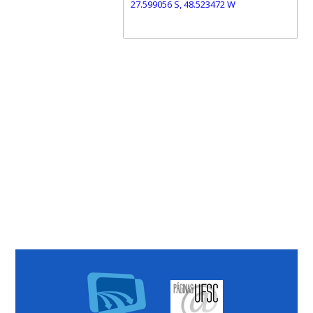
27.599056 S, 48.523472 W